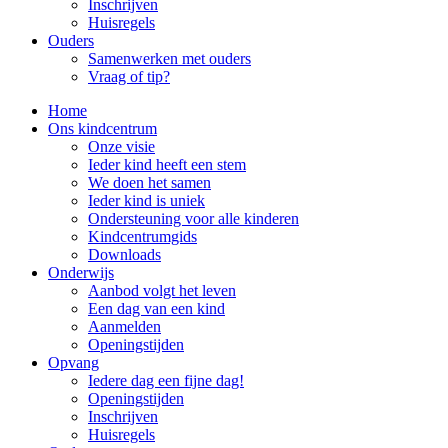
Inschrijven
Huisregels
Ouders
Samenwerken met ouders
Vraag of tip?
Home
Ons kindcentrum
Onze visie
Ieder kind heeft een stem
We doen het samen
Ieder kind is uniek
Ondersteuning voor alle kinderen
Kindcentrumgids
Downloads
Onderwijs
Aanbod volgt het leven
Een dag van een kind
Aanmelden
Openingstijden
Opvang
Iedere dag een fijne dag!
Openingstijden
Inschrijven
Huisregels