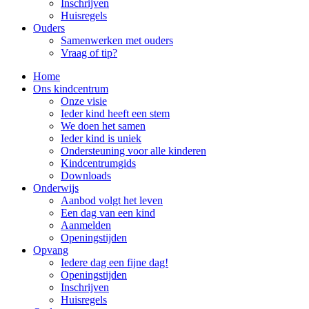
Inschrijven
Huisregels
Ouders
Samenwerken met ouders
Vraag of tip?
Home
Ons kindcentrum
Onze visie
Ieder kind heeft een stem
We doen het samen
Ieder kind is uniek
Ondersteuning voor alle kinderen
Kindcentrumgids
Downloads
Onderwijs
Aanbod volgt het leven
Een dag van een kind
Aanmelden
Openingstijden
Opvang
Iedere dag een fijne dag!
Openingstijden
Inschrijven
Huisregels